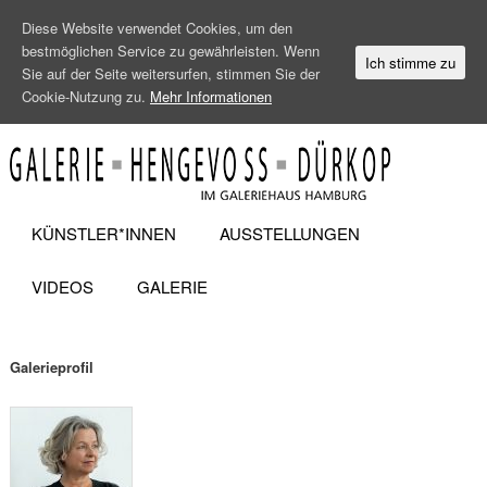
Diese Website verwendet Cookies, um den
bestmöglichen Service zu gewährleisten. Wenn
Ich stimme zu
Sie auf der Seite weitersurfen, stimmen Sie der
Cookie-Nutzung zu.
Mehr Informationen
KÜNSTLER*INNEN
AUSSTELLUNGEN
VIDEOS
GALERIE
Galerieprofil