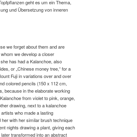
Topfpflanzen geht es um ein Thema,
hmung und Übersetzung von inneren
ause we forget about them and are
ith whom we develop a closer
o, she has had a Kalanchoe, also
ides, or „Chinese money tree,“ for a
ount Fuji in variations over and over
and colored pencils (150 x 112 cm,
s, because in the elaborate working
 Kalanchoe from violet to pink, orange,
nother drawing, next to a kalanchoe
 artists who made a lasting
d her with her similar brush technique
nt nights drawing a plant, giving each
e later transformed into an abstract