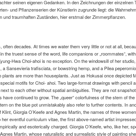
achter seinen eigenen Gedanken. In den Zeichnungen der einzelnen 
ten- und Pflanzenserien der Künstlerin zugrunde liegt: die Wahrne
n und traumhaften Zuständen, hier erstmal der Zimmerpflanzen.
, often decades. At times we water them very little or not at all, bec
, in the truest sense of the word, life companions or „roommates“, w
. Kyung-Hwa Choi-ahoi is no exception. On the windowsill of her studi
, a Sansevieria trafisciata, or bowstring hemp, and a Pilea peperomio
udio plants are more than houseplants. Just as Hokusai once depicted M
special motifs for Choi- ahoi. Two large-format drawings with pencil 
next to each other without spatial ambiguities. They are not snapshot
ts have continued to grow. The „queer“ colorfulness of the stem of the
ttern on the blue pot unmistakably also refer to further contents. In a
Af Klint, Giorgia O’Keefe and Agnes Martin, the names of three women
o her eventful curriculum vitae, the first above-named artist impresse
rically and esoterically charged. Giorgia O’Keefe, who, like her, spe
ly Agnes Martin, whose naturalistic and surrealistic style of painting sh