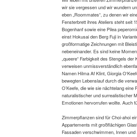
wir sie vergessen und wir wundern u
eben „Roommates“, zu denen wir eine
Fensterbrett ihres Ateliers steht sei
Bogenhanf sowie eine Pilea peperomi
einst Hokusai den Berg Fuji in Varian
großformatige Zeichnungen mit Bleist
nebeneinander. Es sind keine Moment
„queere“ Farbigkeit des Stengels der
verweisen unmissverständlich ebenfal
Namen Hilma Af Klint, Giorgia O‘Keefe
bewegten Lebenslauf durch die verwan
O’Keefe, die wie sie nächtelang eine 
naturalistischer und surrealistischer 
Emotionen hervorrufen wollte. Auch für
Zimmerpflanzen sind für Choi-ahoi ein
Appartements mit großflächigen Glasf
Fassaden verschwimmen, Innen und Au