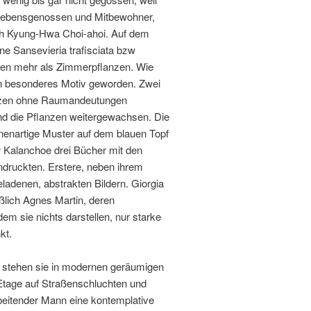
s Lebensgenossen und Mitbewohner,
ch Kyung-Hwa Choi-ahoi. Auf dem
ine Sansevieria trafisciata bzw
nzen mehr als Zimmerpflanzen. Wie
nzen besonderes Motiv geworden. Zwei
lanzen ohne Raumandeutungen
d die Pflanzen weitergewachsen. Die
nnenartige Muster auf dem blauen Topf
r Kalanchoe drei Bücher mit den
indruckten. Erstere, neben ihrem
ladenen, abstrakten Bildern. Giorgia
eßlich Agnes Martin, deren
dem sie nichts darstellen, nur starke
kt.
en stehen sie in modernen geräumigen
 Etage auf Straßenschluchten und
beitender Mann eine kontemplative