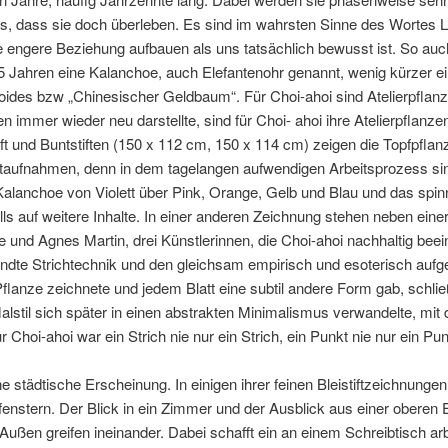
ns, dass sie doch überleben. Es sind im wahrsten Sinne des Worte
 engere Beziehung aufbauen als uns tatsächlich bewusst ist. So au
t 15 Jahren eine Kalanchoe, auch Elefantenohr genannt, wenig kürzer e
oides bzw „Chinesischer Geldbaum“. Für Choi-ahoi sind Atelierpfla
ten immer wieder neu darstellte, sind für Choi- ahoi ihre Atelierpfla
ift und Buntstiften (150 x 112 cm, 150 x 114 cm) zeigen die Topfpf
aufnahmen, denn in dem tagelangen aufwendigen Arbeitsprozess sin
 Kalanchoe von Violett über Pink, Orange, Gelb und Blau und das spi
ls auf weitere Inhalte. In einer anderen Zeichnung stehen neben eine
 und Agnes Martin, drei Künstlerinnen, die Choi-ahoi nachhaltig bee
dte Strichtechnik und den gleichsam empirisch und esoterisch aufge
Pflanze zeichnete und jedem Blatt eine subtil andere Form gab, schli
Malstil sich später in einen abstrakten Minimalismus verwandelte, mit 
 Choi-ahoi war ein Strich nie nur ein Strich, ein Punkt nie nur ein Pun
e städtische Erscheinung. In einigen ihrer feinen Bleistiftzeichnung
enstern. Der Blick in ein Zimmer und der Ausblick aus einer oberen
ßen greifen ineinander. Dabei schafft ein an einem Schreibtisch ar