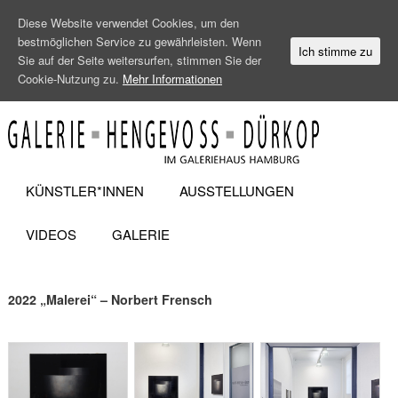
Diese Website verwendet Cookies, um den
bestmöglichen Service zu gewährleisten. Wenn
Ich stimme zu
Sie auf der Seite weitersurfen, stimmen Sie der
Cookie-Nutzung zu.
Mehr Informationen
KÜNSTLER*INNEN
AUSSTELLUNGEN
VIDEOS
GALERIE
2022 „Malerei“ – Norbert Frensch