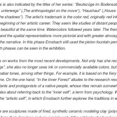
is also indicated by the titles of her series: “Beutezüge im Bodensa
n unterwegs” („The anthropologist on the move“), “Haushaut” („House s
he shadows”). The artist’s trademark is the color red, originally red i
beginning of her artistic career. They seem like studies of distant peo
 beautiful at the same time. Watercolors followed years later. The the
d the spatial representations more pictorial and with greater atmosph
he narrative. In this phase Emsbach still used the piston fountain p
h phases can be seen in the exhibition.
 is on works from the most recent developments. Not only has she rec
gs”, she also no longer uses ink or commercially available colors, bu
nabar tones, among other things. For example, it is based on the fier
me. On the one hand, “In the Inner Forest” alludes to the research resul
ants and protagonists of a native people, whose rites remain somewh
also about referring back to the “inner self”, a term from psychology. W
e “artistic self”, in which Emsbach further explores the traditions in w
re are sculptures made of fired, synthetic ceramic modeling clay (polym