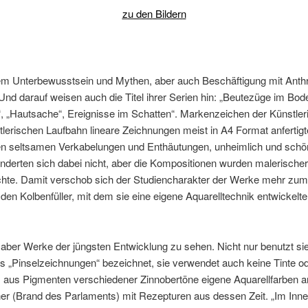
zu den Bildern
em Unterbewusstsein und Mythen, aber auch Beschäftigung mit Anthr
Und darauf weisen auch die Titel ihrer Serien hin: „Beutezüge im Bo
 „Hautsache“, Ereignisse im Schatten“. Markenzeichen der Künstlerin 
nstlerischen Laufbahn lineare Zeichnungen meist in A4 Format anfertigt
ren seltsamen Verkabelungen und Enthäutungen, unheimlich und schön 
derten sich dabei nicht, aber die Kompositionen wurden malerischer
chte. Damit verschob sich der Studiencharakter der Werke mehr zu
en Kolbenfüller, mit dem sie eine eigene Aquarelltechnik entwickelte
aber Werke der jüngsten Entwicklung zu sehen. Nicht nur benutzt si
als „Pinselzeichnungen“ bezeichnet, sie verwendet auch keine Tinte 
 aus Pigmenten verschiedener Zinnobertöne eigene Aquarellfarben an.
er (Brand des Parlaments) mit Rezepturen aus dessen Zeit. „Im Innere