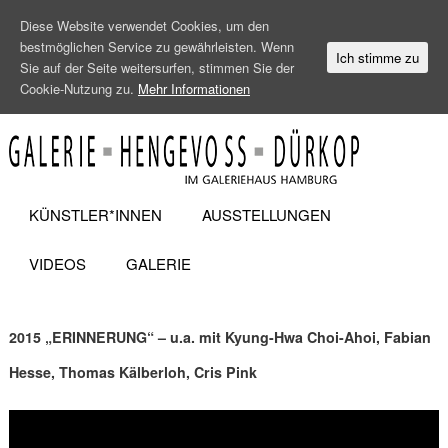
Diese Website verwendet Cookies, um den
bestmöglichen Service zu gewährleisten. Wenn
Ich stimme zu
Sie auf der Seite weitersurfen, stimmen Sie der
Cookie-Nutzung zu.
Mehr Informationen
KÜNSTLER*INNEN
AUSSTELLUNGEN
VIDEOS
GALERIE
2015 „ERINNERUNG“ – u.a. mit Kyung-Hwa Choi-Ahoi, Fabian
Hesse, Thomas Kälberloh, Cris Pink