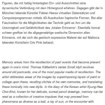
Figuren, die mit farbig hinterlegten Ein- und Ausschnitten eine
dynamische Verbindung mit dem Hintergrund erfahren. Dagegen gibt der in
München lebende Künstler Fabian Hesse virtuellen Datensätzen und
Computerprogrammen mittels 3D-Ausdrucken haptische Formen. Bei aller
Faszination für die Möglichkeiten der Technik geht es ihm um die
Unsinnigkeit und Gefährlichkeit des „totalen Erinnerns“. Ebenfalls formal
schwer greifbar ist die allgegenwärtige seelische Dimension allen
Erinnerns, mit der sich die gestisch expressive Malerei der auf Mallorca
lebenden Künstlerin Cris Pink befasst.
Memory arises from the recollection of past events that become present
again in one’s mind. Thomas Kälberloh’s series Small Idyll revolves
around old postcards, one of the most popular media of recollection. The
artist obliterates areas of the images by superimposing layers of paint or
collage upon these, recalling clichés of his own memories, and translating
these ironically into new idylls. In the diary of the Korean artist Kyung-Hwa
Choi-Ahoi, known for her delicate, surreal pencil drawings, memory can be
read as a collection of creative impulses that may proceed from
phenomena as diverse as a leaf, a ray of sun, or the encounter with