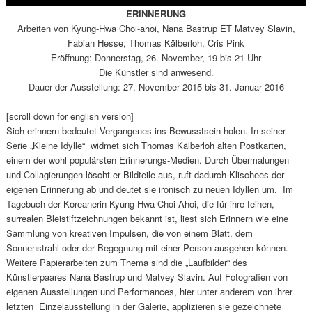
ERINNERUNG
Arbeiten von Kyung-Hwa Choi-ahoi, Nana Bastrup ET Matvey Slavin,
Fabian Hesse, Thomas Kälberloh, Cris Pink
Eröffnung: Donnerstag, 26. November, 19 bis 21 Uhr
Die Künstler sind anwesend.
Dauer der Ausstellung: 27. November 2015 bis 31. Januar 2016
[scroll down for english version]
Sich erinnern bedeutet Vergangenes ins Bewusstsein holen. In seiner
Serie „Kleine Idylle“ widmet sich Thomas Kälberloh alten Postkarten,
einem der wohl populärsten Erinnerungs-Medien. Durch Übermalungen
und Collagierungen löscht er Bildteile aus, ruft dadurch Klischees der
eigenen Erinnerung ab und deutet sie ironisch zu neuen Idyllen um. Im
Tagebuch der Koreanerin Kyung-Hwa Choi-Ahoi, die für ihre feinen,
surrealen Bleistiftzeichnungen bekannt ist, liest sich Erinnern wie eine
Sammlung von kreativen Impulsen, die von einem Blatt, dem
Sonnenstrahl oder der Begegnung mit einer Person ausgehen können.
Weitere Papierarbeiten zum Thema sind die „Laufbilder“ des
Künstlerpaares Nana Bastrup und Matvey Slavin. Auf Fotografien von
eigenen Ausstellungen und Performances, hier unter anderem von ihrer
letzten Einzelausstellung in der Galerie, applizieren sie gezeichnete