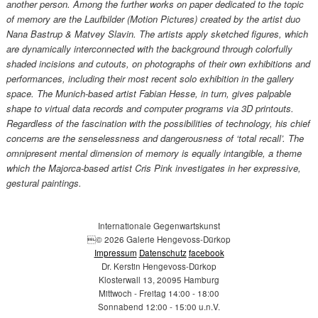
another person. Among the further works on paper dedicated to the topic
of memory are the Laufbilder (Motion Pictures) created by the artist duo
Nana Bastrup & Matvey Slavin. The artists apply sketched figures, which
are dynamically interconnected with the background through colorfully
shaded incisions and cutouts, on photographs of their own exhibitions and
performances, including their most recent solo exhibition in the gallery
space. The Munich-based artist Fabian Hesse, in turn, gives palpable
shape to virtual data records and computer programs via 3D printouts.
Regardless of the fascination with the possibilities of technology, his chief
concerns are the senselessness and dangerousness of ‘total recall’. The
omnipresent mental dimension of memory is equally intangible, a theme
which the Majorca-based artist Cris Pink investigates in her expressive,
gestural paintings.
Internationale Gegenwartskunst
© 2026 Galerie Hengevoss-Dürkop
Impressum
Datenschutz
facebook
Dr. Kerstin Hengevoss-Dürkop
Klosterwall 13, 20095 Hamburg
Mittwoch - Freitag 14:00 - 18:00
Sonnabend 12:00 - 15:00 u.n.V.