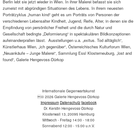
Berlin lebt sie jetzt wieder in Wien. In ihrer Malerei befasst sie sich
zumeist mit abgründigen Situationen des Lebens. In ihrem neuesten
Porträtzyklus „human kind“ geht es um Porträts von Personen der
verschiedenen Lebensalter Kindheit, Jugend, Reife, Alter, in denen sie die
Empfindung von persönlicher Freiheit und die durch Natur und
Gesellschaft bedingte „Deformierung“ in spektakulären Bildkonzeptionen
aufeinanderprallen lässt. Ausstellungen u.a. „exitus. Tod alltäglich“,
Künstlerhaus Wien, „ich gegenüber“, Österreichisches Kulturforum Wien,
„Neuankäufe – Junge Malerei“, Sammlung Essl Klosterneuburg, „lost and
found“, Galerie Hengevoss-Dürkop
Internationale Gegenwartskunst
© 2026 Galerie Hengevoss-Dürkop
Impressum
Datenschutz
facebook
Dr. Kerstin Hengevoss-Dürkop
Klosterwall 13, 20095 Hamburg
Mittwoch - Freitag 14:00 - 18:00
Sonnabend 12:00 - 15:00 u.n.V.