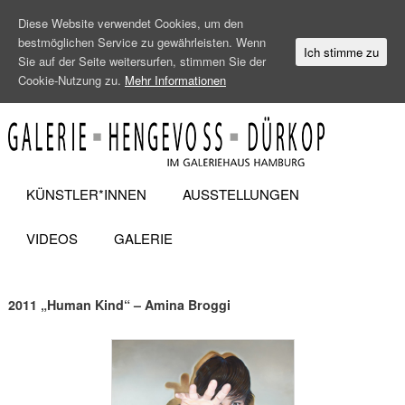
Diese Website verwendet Cookies, um den
bestmöglichen Service zu gewährleisten. Wenn
Ich stimme zu
Sie auf der Seite weitersurfen, stimmen Sie der
Cookie-Nutzung zu.
Mehr Informationen
KÜNSTLER*INNEN
AUSSTELLUNGEN
VIDEOS
GALERIE
2011 „Human Kind“ – Amina Broggi