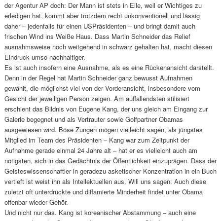
der Agentur AP doch: Der Mann ist stets in Eile, weil er Wichtiges zu
erledigen hat, kommt aber trotzdem recht unkonventionell und lässig
daher – jedenfalls für einen USPräsidenten – und bringt damit auch
frischen Wind ins Weiße Haus. Dass Martin Schneider das Relief
ausnahmsweise noch weitgehend in schwarz gehalten hat, macht diesen
Eindruck umso nachhaltiger.
Es ist auch insofern eine Ausnahme, als es eine Rückenansicht darstellt.
Denn in der Regel hat Martin Schneider ganz bewusst Aufnahmen
gewählt, die möglichst viel von der Vorderansicht, insbesondere vom
Gesicht der jeweiligen Person zeigen. Am auffallendsten stilisiert
erschient das Bildnis von Eugene Kang, der uns gleich am Eingang zur
Galerie begegnet und als Vertrauter sowie Golfpartner Obamas
ausgewiesen wird. Böse Zungen mögen vielleicht sagen, als jüngstes
Mitglied im Team des Präsidenten – Kang war zum Zeitpunkt der
Aufnahme gerade einmal 24 Jahre alt – hat er es vielleicht auch am
nötigsten, sich in das Gedächtnis der Öffentlichkeit einzuprägen. Dass der
Geisteswissenschaftler in geradezu asketischer Konzentration in ein Buch
vertieft ist weist ihn als Intellektuellen aus. Will uns sagen: Auch diese
zuletzt oft unterdrückte und diffamierte Minderheit findet unter Obama
offenbar wieder Gehör.
Und nicht nur das. Kang ist koreanischer Abstammung – auch eine