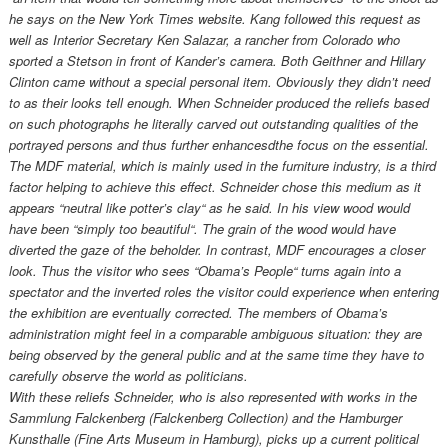
he says on the New York Times website. Kang followed this request as
well as Interior Secretary Ken Salazar, a rancher from Colorado who
sported a Stetson in front of Kander’s camera. Both Geithner and Hillary
Clinton came without a special personal item. Obviously they didn’t need
to as their looks tell enough. When Schneider produced the reliefs based
on such photographs he literally carved out outstanding qualities of the
portrayed persons and thus further enhancesdthe focus on the essential.
The MDF material, which is mainly used in the furniture industry, is a third
factor helping to achieve this effect. Schneider chose this medium as it
appears “neutral like potter’s clay“ as he said. In his view wood would
have been “simply too beautiful“. The grain of the wood would have
diverted the gaze of the beholder. In contrast, MDF encourages a closer
look. Thus the visitor who sees “Obama’s People“ turns again into a
spectator and the inverted roles the visitor could experience when entering
the exhibition are eventually corrected. The members of Obama’s
administration might feel in a comparable ambiguous situation: they are
being observed by the general public and at the same time they have to
carefully observe the world as politicians.
With these reliefs Schneider, who is also represented with works in the
Sammlung Falckenberg (Falckenberg Collection) and the Hamburger
Kunsthalle (Fine Arts Museum in Hamburg), picks up a current political