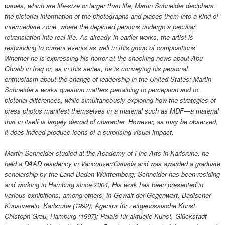
panels, which are life-size or larger than life, Martin Schneider deciphers
the pictorial information of the photographs and places them into a kind of
intermediate zone, where the depicted persons undergo a peculiar
retranslation into real life. As already in earlier works, the artist is
responding to current events as well in this group of compositions.
Whether he is expressing his horror at the shocking news about Abu
Ghraib in Iraq or, as in this series, he is conveying his personal
enthusiasm about the change of leadership in the United States: Martin
Schneider’s works question matters pertaining to perception and to
pictorial differences, while simultaneously exploring how the strategies of
press photos manifest themselves in a material such as MDF—a material
that in itself is largely devoid of character. However, as may be observed,
it does indeed produce icons of a surprising visual impact.
Martin Schneider studied at the Academy of Fine Arts in Karlsruhe; he
held a DAAD residency in Vancouver/Canada and was awarded a graduate
scholarship by the Land Baden-Württemberg; Schneider has been residing
and working in Hamburg since 2004; His work has been presented in
various exhibitions, among others, in Gewalt der Gegenwart, Badischer
Kunstverein, Karlsruhe (1992); Agentur für zeitgenössische Kunst,
Chistoph Grau, Hamburg (1997); Palais für aktuelle Kunst, Glückstadt