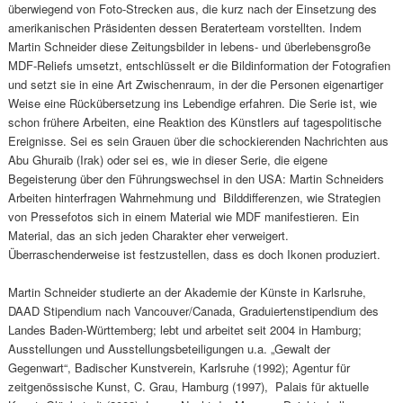
überwiegend von Foto-Strecken aus, die kurz nach der Einsetzung des
amerikanischen Präsidenten dessen Beraterteam vorstellten. Indem
Martin Schneider diese Zeitungsbilder in lebens- und überlebensgroße
MDF-Reliefs umsetzt, entschlüsselt er die Bildinformation der Fotografien
und setzt sie in eine Art Zwischenraum, in der die Personen eigenartiger
Weise eine Rückübersetzung ins Lebendige erfahren. Die Serie ist, wie
schon frühere Arbeiten, eine Reaktion des Künstlers auf tagespolitische
Ereignisse. Sei es sein Grauen über die schockierenden Nachrichten aus
Abu Ghuraib (Irak) oder sei es, wie in dieser Serie, die eigene
Begeisterung über den Führungswechsel in den USA: Martin Schneiders
Arbeiten hinterfragen Wahrnehmung und Bilddifferenzen, wie Strategien
von Pressefotos sich in einem Material wie MDF manifestieren. Ein
Material, das an sich jeden Charakter eher verweigert.
Überraschenderweise ist festzustellen, dass es doch Ikonen produziert.
Martin Schneider studierte an der Akademie der Künste in Karlsruhe,
DAAD Stipendium nach Vancouver/Canada, Graduiertenstipendium des
Landes Baden-Württemberg; lebt und arbeitet seit 2004 in Hamburg;
Ausstellungen und Ausstellungsbeteiligungen u.a. „Gewalt der
Gegenwart“, Badischer Kunstverein, Karlsruhe (1992); Agentur für
zeitgenössische Kunst, C. Grau, Hamburg (1997), Palais für aktuelle