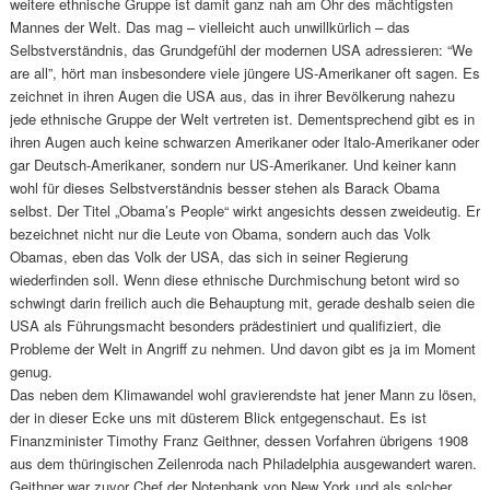
weitere ethnische Gruppe ist damit ganz nah am Ohr des mächtigsten
Mannes der Welt. Das mag – vielleicht auch unwillkürlich – das
Selbstverständnis, das Grundgefühl der modernen USA adressieren: “We
are all”, hört man insbesondere viele jüngere US-Amerikaner oft sagen. Es
zeichnet in ihren Augen die USA aus, das in ihrer Bevölkerung nahezu
jede ethnische Gruppe der Welt vertreten ist. Dementsprechend gibt es in
ihren Augen auch keine schwarzen Amerikaner oder Italo-Amerikaner oder
gar Deutsch-Amerikaner, sondern nur US-Amerikaner. Und keiner kann
wohl für dieses Selbstverständnis besser stehen als Barack Obama
selbst. Der Titel „Obama’s People“ wirkt angesichts dessen zweideutig. Er
bezeichnet nicht nur die Leute von Obama, sondern auch das Volk
Obamas, eben das Volk der USA, das sich in seiner Regierung
wiederfinden soll. Wenn diese ethnische Durchmischung betont wird so
schwingt darin freilich auch die Behauptung mit, gerade deshalb seien die
USA als Führungsmacht besonders prädestiniert und qualifiziert, die
Probleme der Welt in Angriff zu nehmen. Und davon gibt es ja im Moment
genug.
Das neben dem Klimawandel wohl gravierendste hat jener Mann zu lösen,
der in dieser Ecke uns mit düsterem Blick entgegenschaut. Es ist
Finanzminister Timothy Franz Geithner, dessen Vorfahren übrigens 1908
aus dem thüringischen Zeilenroda nach Philadelphia ausgewandert waren.
Geithner war zuvor Chef der Notenbank von New York und als solcher