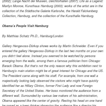
(2002); Lange Nacht der Museen, Deichtorhallen (2007); Life as a Legend:
Marilyn Monroe, Kunsthaus Hamburg (2003); works of the artist are in the
collection of the Städtische Galerie Karlsruhe, the Harald Falckenberg
Collection, Hamburg, and the collection of the Kunsthalle Hamburg.
Obama’s People Visit Hamburg
By Matthias Schatz Ph.D., Hamburg/London
Gallery Hengevoss-Dürkop shows works by Martin Schneider. Even if you
entered the gallery Hengevoss-Dürkop in the last two months on your own
you didn‘t feel alone. Instead you seemed to be watched by persons
emerging from the walls, among them a famous politician from Chicago:
Barack Obama. But that‘s not the only reason why this exhibition next to
Hamburg’s main station might be of great interest for Chicago and the US.
The President came along with his staff. For example, from one wall a
majestically looking lady observed the visitors who might have quickly
identified her as Hillary Clinton, former First Lady and now Foreign
Secretary of the United States. Her boss monitored the audience from a
different wall. Surrounded by various law makers of his administration,
Obama appeared like the center of gravity. Resting his head on one hand
he posed as a keen thinker observing the audience like a director his