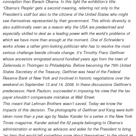
conception than Barack Obama. In this light the exhibition’s title
“Obama’s People“ gets a second meaning, referring not only to the
President’s staff but also to the citizens of the United States who might
see themselves represented by their government. This ethnic diversity is
also subliminally seen as a reason why the USA are predestined and
especially skilled to deal as a leading power with the world’s problems of
which we have more than enough at the moment. One of Schneider’s
works shows a rather grim-looking politician who has to resolve the most
serious challenge beside climate change. It’s Timothy Franz Geithner
whose ancestors emigrated around hundred years ago from the town of
Zeilenroda in Thüringen to Philadelphia. Before becoming the 75th United
States Secretary of the Treasury, Geithner was head of the Federal
Reserve Bank of New York and involved in historic negotiations over the
weekend on September 13 and 14, 2008. In these discussions Geithner’s
predecessor, Hank Paulson, succeeded in imposing his view that the tax
payer shouldn’t compensate mistakes at Wall Street.
This meant that Lehman Brothers wasn’t saved. Today we know the
impacts of this decision. The photographs of Geithner and Kang were both
taken more than a year ago by Nadav Kander for a series in the New York
Times magazine. Kander asked the 52 people belonging to Obama’s
administration or working as advisors and aides for the President to bring
“an item that would tell something more about themselves“ to the shoot as