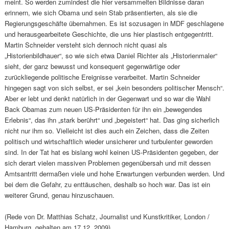
meint. So werden zumindest die hier versammelten Bildnisse daran
erinnern, wie sich Obama und sein Stab präsentierten, als sie die
Regierungsgeschäfte übernahmen. Es ist sozusagen in MDF geschlagene
und herausgearbeitete Geschichte, die uns hier plastisch entgegentritt.
Martin Schneider versteht sich dennoch nicht quasi als
„Historienbildhauer“, so wie sich etwa Daniel Richter als „Historienmaler“
sieht, der ganz bewusst und konsequent gegenwärtige oder
zurückliegende politische Ereignisse verarbeitet. Martin Schneider
hingegen sagt von sich selbst, er sei „kein besonders politischer Mensch“.
Aber er lebt und denkt natürlich in der Gegenwart und so war die Wahl
Back Obamas zum neuen US-Präsidenten für ihn ein „bewegendes
Erlebnis“, das ihn „stark berührt“ und „begeistert“ hat. Das ging sicherlich
nicht nur ihm so. Vielleicht ist dies auch ein Zeichen, dass die Zeiten
politisch und wirtschaftlich wieder unsicherer und turbulenter geworden
sind. In der Tat hat es bislang wohl keinen US-Präsidenten gegeben, der
sich derart vielen massiven Problemen gegenübersah und mit dessen
Amtsantritt dermaßen viele und hohe Erwartungen verbunden werden. Und
bei dem die Gefahr, zu enttäuschen, deshalb so hoch war. Das ist ein
weiterer Grund, genau hinzuschauen.
(Rede von Dr. Matthias Schatz, Journalist und Kunstkritiker, London /
Hamburg, gehalten am 17.12. 2009)