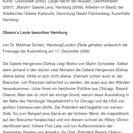
Kunst, Glückstadt (2002); Lange Nacht der Museen, Deichtorhallen
(2007); „Marylin“ Galerie Levy, Hamburg (2009); Arbeiten im Besitz der
Städtischen Galerie Karlsruhe, Sammlung Harald Falckenberg, Kunsthalle
Hamburg.
Obama’s Leute besuchen Hamburg
von Dr. Matthias Schatz, Hamburg/London (Rede gehalten anlässlich der
Finissage der Ausstellung am 17. Dezember 2009)
Die Galerie Hengevoss-Dürkop zeigt Werke von Martin Schneider. Selbst
wenn jemand in den letzten zwei Monaten die Galerie Hengevoss-Dürkop
alleine betrat, fühlte er sich nicht alleine. Vielmehr schien auch er, der
Besucher, von Personen betrachtet zu werden, die quasi aus den Wänden
herauskommen. Unter ihnen ein berühmter Politiker aus Chicago: Barack
Obama. Aber das ist nicht der einzige Grund, warum diese Ausstellung in
der Nähe des Hamburger Hauptbahnhof’s für Chicago und die USA von
großem Interesse sein dürfte. Der Präsident wird begleitet von seinem
Stab. So zum Beispiel jene Dame an der hinteren Wand, die majestätisch
auf den Besucher herabschaut und von diesem schnell als Hillary Clinton
identifiziert wird, frühere First Lady und nun Außenministerin der
Vereinigten Staaten von Amerika. Ihr Chef, Präsident Barack Obama,