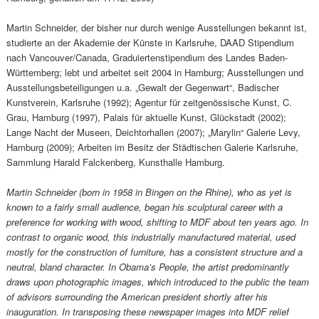
Martin Schneider, der bisher nur durch wenige Ausstellungen bekannt ist,
studierte an der Akademie der Künste in Karlsruhe, DAAD Stipendium
nach Vancouver/Canada, Graduiertenstipendium des Landes Baden-
Württemberg; lebt und arbeitet seit 2004 in Hamburg; Ausstellungen und
Ausstellungsbeteiligungen u.a. „Gewalt der Gegenwart“, Badischer
Kunstverein, Karlsruhe (1992); Agentur für zeitgenössische Kunst, C.
Grau, Hamburg (1997), Palais für aktuelle Kunst, Glückstadt (2002);
Lange Nacht der Museen, Deichtorhallen (2007); „Marylin“ Galerie Levy,
Hamburg (2009); Arbeiten im Besitz der Städtischen Galerie Karlsruhe,
Sammlung Harald Falckenberg, Kunsthalle Hamburg.
Martin Schneider (born in 1958 in Bingen on the Rhine), who as yet is
known to a fairly small audience, began his sculptural career with a
preference for working with wood, shifting to MDF about ten years ago. In
contrast to organic wood, this industrially manufactured material, used
mostly for the construction of furniture, has a consistent structure and a
neutral, bland character. In Obama’s People, the artist predominantly
draws upon photographic images, which introduced to the public the team
of advisors surrounding the American president shortly after his
inauguration. In transposing these newspaper images into MDF relief