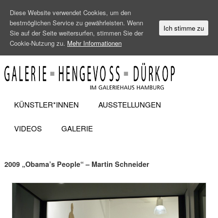
Diese Website verwendet Cookies, um den
bestmöglichen Service zu gewährleisten. Wenn
Ich stimme zu
Sie auf der Seite weitersurfen, stimmen Sie der
Cookie-Nutzung zu.
Mehr Informationen
KÜNSTLER*INNEN
AUSSTELLUNGEN
VIDEOS
GALERIE
2009 „Obama’s People“ – Martin Schneider