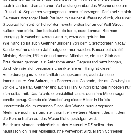
auch in äußerst dramatischen Verhandlungen über das Wochenende am
13. und 14. September vergangenen Jahres einbezogen. Darin setzte sich
Geithners Vorgänger Hank Paulson mit seiner Auffassung durch, dass der
Steuerzahler nicht für Fehler der Investmentbanker an der Wall Street
aufkommen dürfe. Das bedeutete de facto, dass Lehman Brothers
unterging. Inzwischen wissen wir alle, wozu das geführt hat.
Wie Kang so ist auch Geithner übrigens von dem Starfotografen Nadav
Kander vor rund einem Jahr aufgenommen worden. Kander bat die 52
Minister, Berater, PRLeute und andere Mitarbeiter, die zum Stab des
Präsidenten gehören, zur Aufnahme einen Gegenstand mitzubringen,
durch den sie sich besonders charakterisieren. Kang ist dieser
Aufforderung ganz offensichtlich nachgekommen, auch der neue
Innenminister Ken Salazar, ein Rancher aus Colorado, der mit Cowboyhut
vor die Linse trat. Geithner und auch Hillary Clinton brachten hingegen nur
sich selbst mit. Das reichte offensichtlich auch, denn ihre Minen sagen
bereits genug. Gerade die Verarbeitung dieser Bilder in Reliefs
unterstreicht die im wahrsten Sinne des Wortes herausragenden
Merkmale nochmals und stellt somit ein weiteres Moment dar, mit dem
die Konzentration auf das Wesentliche gesteigert wird.
Ein drittes Moment schließlich ist das Material MDF selbst, das
hauptsächlich in der Möbelindustrie verwendet wird. Martin Schneider