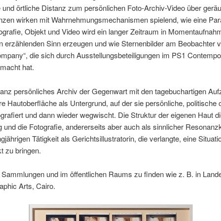
he und örtliche Distanz zum persönlichen Foto-Archiv-Video über geräu
quenzen wirken mit Wahrnehmungsmechanismen spielend, wie eine Par
rafie, Objekt und Video wird ein langer Zeitraum in Momentaufnahme
n erzählenden Sinn erzeugen und wie Sternenbilder am Beobachter vo
mpany“, die sich durch Ausstellungsbeteiligungen im PS1 Contempor
macht hat.
ein ganz persönliches Archiv der Gegenwart mit den tagebuchartigen Au
 ihre Hautoberfläche als Untergrund, auf der sie persönliche, politisc
rafiert und dann wieder wegwischt. Die Struktur der eigenen Haut dien
ng und die Fotografie, andererseits aber auch als sinnlicher Resonanz
ährigen Tätigkeit als Gerichtsillustratorin, die verlangte, eine Situat
t zu bringen.
hen Sammlungen und im öffentlichen Raums zu finden wie z. B. in L
hic Arts, Cairo.