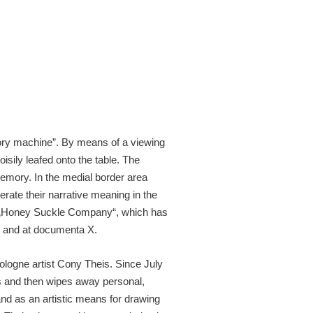
mory machine”. By means of a viewing
isily leafed onto the table. The
emory. In the medial border area
rate their narrative meaning in the
up „Honey Suckle Company“, which has
rk and at documenta X.
 Cologne artist Cony Theis. Since July
hs and then wipes away personal,
 hand as an artistic means for drawing