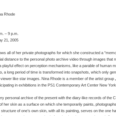
na Rhode
.m. – 9 p.m.
May 21, 2005
ows all of her private photographs for which she constructed a “me
al distance to the personal photo archive video through images that no
 playful effect on perception mechanisms, like a parable of human m
 a long period of time is transformed into snapshots, which only gene
he viewer like star images. Nina Rhode is a member of the artist gro
ticipating in exhibitions in the PS1 Contemporary Art Center New Yo
very personal archive of the present with the diary-like records of the
of her skin as a surface on which she temporarily paints, photograp
The structure of one’s own skin, with all its painting, serves on the one