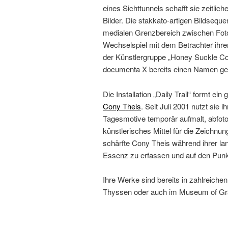
eines Sichttunnels schafft sie zeitlic
Bilder. Die stakkato-artigen Bildse
medialen Grenzbereich zwischen Fotog
Wechselspiel mit dem Betrachter ihre
der Künstlergruppe „Honey Suckle Co
documenta X bereits einen Namen ge
Die Installation „Daily Trail“ formt 
Cony Theis
. Seit Juli 2001 nutzt sie
Tagesmotive temporär aufmalt, abfotog
künstlerisches Mittel für die Zeichnu
schärfte Cony Theis während ihrer langj
Essenz zu erfassen und auf den Punk
Ihre Werke sind bereits in zahlreic
Thyssen oder auch im Museum of Grap